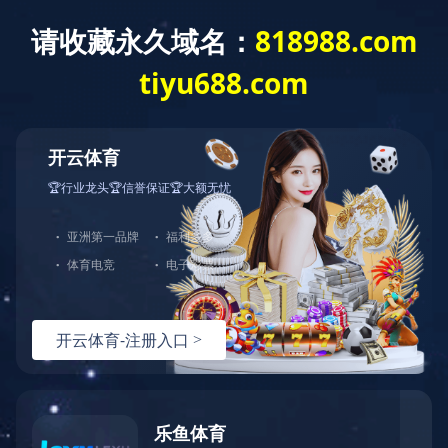
您好，欢迎来到乐动网页版登入界面网站！以提供烟气排放系统解决方案
网站首页
走进宏川
产品中心
资质荣