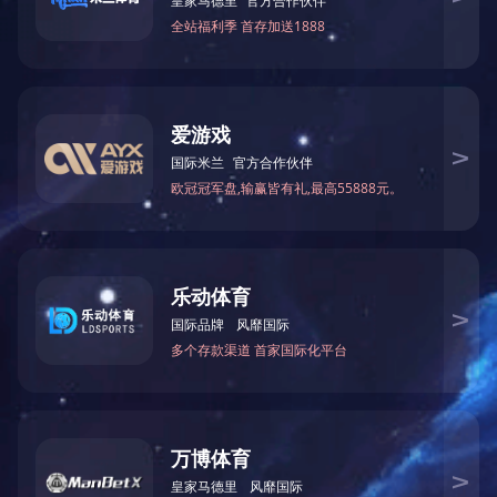
全国咨询服务热线
133-7525-1160