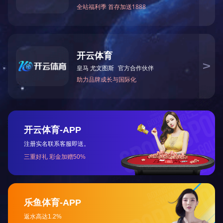
乐动网页
网站首页
走进宏川
手机：133
产品中心
资质荣誉
传真：051
工程案例
业绩展示
联系人：
新闻中心
常见问题
邮箱：120
地址：江
乐动网页版
登入界面
友情链接：